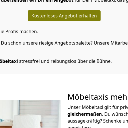
n
übersenden wir Dir ein Angebot
für Dein Möbeltaxi, das 
Kostenloses Angebot erhalten
ie Profis machen.
Du schon unsere riesige Angebotspalette? Unsere Mitarbeit
öbeltaxi
stressfrei und reibungslos über die Bühne.
Möbeltaxis
mehr
Unser Möbeltaxi gilt für pr
gleichermaßen
. Du wünsch
aussagekräftig? Schenke un
begeistern.