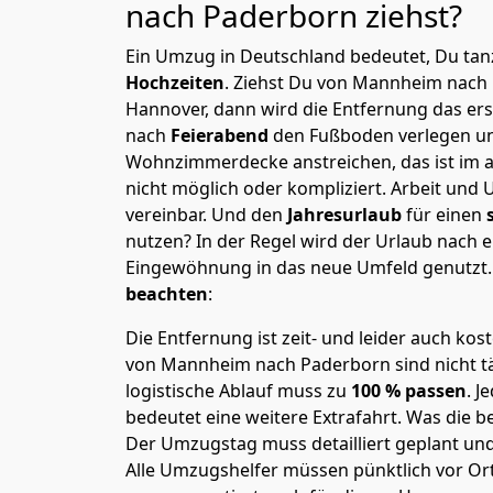
nach Paderborn
ziehst?
Ein Umzug in Deutschland bedeutet, Du tanz
Hochzeiten
. Ziehst Du von Mannheim nach
Hannover, dann wird die Entfernung das er
nach
Feierabend
den Fußboden verlegen un
Wohnzimmerdecke anstreichen, das ist im a
nicht möglich oder kompliziert.
Arbeit und 
vereinbar. Und den
Jahresurlaub
für einen
nutzen? In der Regel wird der Urlaub nach
Eingewöhnung in das neue Umfeld genutzt
beachten
:
Die Entfernung ist zeit- und leider auch kos
von Mannheim nach Paderborn sind nicht tä
logistische Ablauf muss zu
100 % passen
. 
bedeutet eine weitere Extrafahrt. Was die be
Der Umzugstag muss detailliert geplant un
Alle Umzugshelfer müssen pünktlich vor Ort