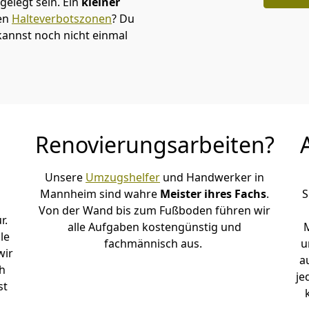
elegt sein. Ein
kleiner
den
Halteverbotszonen
? Du
annst noch nicht einmal
Renovierungsarbeiten?
Unsere
Umzugshelfer
und Handwerker in
Mannheim sind wahre
Meister ihres Fachs
.
S
Von der Wand bis zum Fußboden führen wir
r.
alle Aufgaben kostengünstig und
le
fachmännisch aus.
u
wir
a
h
je
st