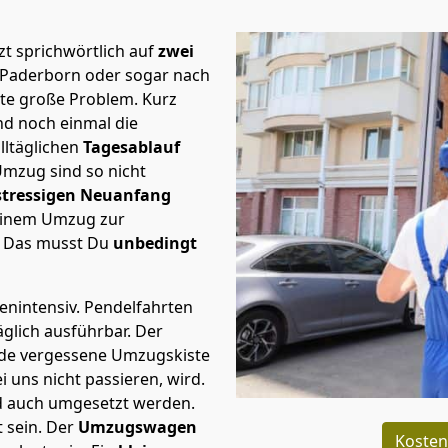
t sprichwörtlich auf
zwei
 Paderborn oder sogar nach
ste große Problem.
Kurz
d noch einmal die
lltäglichen
Tagesablauf
Umzug sind so nicht
stressigen Neuanfang
 einem Umzug zur
. Das musst Du
unbedingt
tenintensiv. Pendelfahrten
glich ausführbar.
Der
Jede vergessene Umzugskiste
i uns nicht passieren, wird.
d auch umgesetzt werden.
 sein. Der
Umzugswagen
Kosten