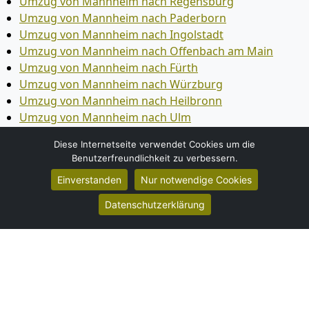
Umzug von Mannheim nach Regensburg
Umzug von Mannheim nach Paderborn
Umzug von Mannheim nach Ingolstadt
Umzug von Mannheim nach Offenbach am Main
Umzug von Mannheim nach Fürth
Umzug von Mannheim nach Würzburg
Umzug von Mannheim nach Heilbronn
Umzug von Mannheim nach Ulm
Umzug von Mannheim nach Pforzheim
Diese Internetseite verwendet Cookies um die
Umzug von Mannheim nach Wolfsburg
Benutzerfreundlichkeit zu verbessern.
Umzug von Mannheim nach Bottrop
Einverstanden
Nur notwendige Cookies
Umzug von Mannheim nach Göttingen
Umzug von Mannheim nach Reutlingen
Datenschutzerklärung
Umzug von Mannheim nach Bremer­haven
Umzug von Mannheim nach Koblenz
Umzug von Mannheim nach Erlangen
Umzug von Mannheim nach Bergisch Gladbach
Umzug von Mannheim nach Remscheid
Umzug von Mannheim nach Jena