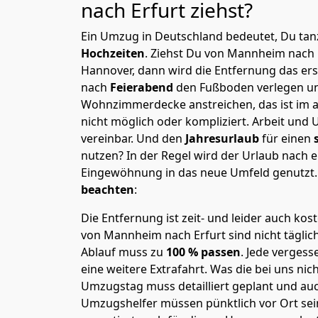
nach Erfurt
ziehst?
Ein Umzug in Deutschland bedeutet, Du tanz
Hochzeiten
. Ziehst Du von Mannheim nach 
Hannover, dann wird die Entfernung das er
nach
Feierabend
den Fußboden verlegen un
Wohnzimmerdecke anstreichen, das ist im a
nicht möglich oder kompliziert.
Arbeit und 
vereinbar. Und den
Jahresurlaub
für einen
nutzen? In der Regel wird der Urlaub nach
Eingewöhnung in das neue Umfeld genutzt
beachten
:
Die Entfernung ist zeit- und leider auch kos
von Mannheim nach Erfurt sind nicht täglic
Ablauf muss zu
100 % passen
. Jede verges
eine weitere Extrafahrt. Was die bei uns nic
Umzugstag muss detailliert geplant und au
Umzugshelfer müssen pünktlich vor Ort sei