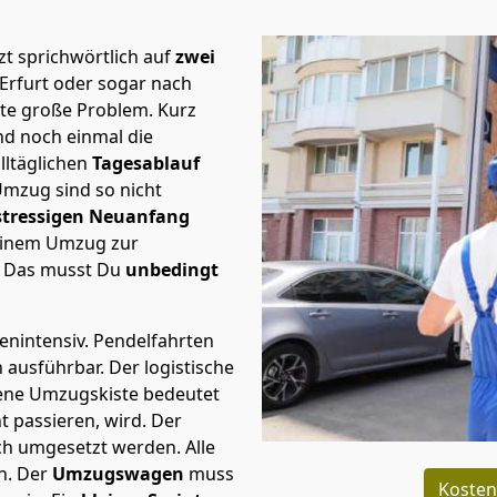
t sprichwörtlich auf
zwei
Erfurt oder sogar nach
ste große Problem.
Kurz
d noch einmal die
lltäglichen
Tagesablauf
Umzug sind so nicht
stressigen Neuanfang
 einem Umzug zur
. Das musst Du
unbedingt
tenintensiv. Pendelfahrten
h ausführbar.
Der logistische
sene Umzugskiste bedeutet
ht passieren, wird.
Der
ch umgesetzt werden. Alle
n. Der
Umzugswagen
muss
Kosten