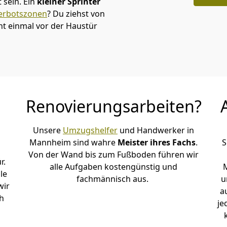
sein. Ein
kleiner Sprinter
erbotszonen
? Du ziehst von
t einmal vor der Haustür
Renovierungsarbeiten?
Unsere
Umzugshelfer
und Handwerker in
Mannheim sind wahre
Meister ihres Fachs
.
S
Von der Wand bis zum Fußboden führen wir
r.
alle Aufgaben kostengünstig und
le
fachmännisch aus.
u
wir
a
h
je