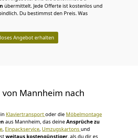
en
übermittelt. Jede Offerte ist kostenlos und
indlich. Du bestimmst den Preis. Was
loses Angebot erhalten
g von
Mannheim nach
ein
Klaviertransport
oder die
Möbelmontage
en
aus Mannheim, das deine
Ansprüche zu
ge
,
Einpackservice
,
Umzugskartons
und
ist
weitaus kostengünstiger
, als du dir es