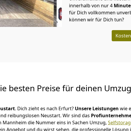
innerhalb von nur
4
Minut
für Dich vollkommen unverb
können wir für Dich tun?
Kosten
Die besten Preise für deinen Umzu
ustart
. Dich zieht es nach Erfurt?
Unsere Leistungen
wie 
 und reibungslosen Neustart.
Wir sind das
Profiunternehm
ir in Mannheim die Nummer eins in Sachen Umzug,
Selfstora
in Angebot und du wirst sehen, die professionelle Lösung 