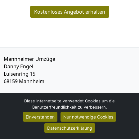
Kostenloses Angebot erhalten
Mannheimer Umzüge
Danny Engel
Luisenring 15
68159
Mannheim
Tel.:
015792621419
Diese Internetseite verwendet Cookies um die
E-Mail:
info@mannheimer-umzuege.de
Benutzerfreundlichkeit zu verbessern.
Einverstanden
Nur notwendige Cookies
Öffnungszeiten:
Mo - Sa: 07:00 - 14:00 Uhr
Datenschutzerklärung
Impressum