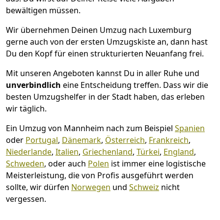
bewältigen müssen.
Wir übernehmen Deinen Umzug nach Luxemburg
gerne auch von der ersten Umzugskiste an, dann hast
Du den Kopf für einen strukturierten Neuanfang frei.
Mit unseren Angeboten kannst Du in aller Ruhe und
unverbindlich
eine Entscheidung treffen. Dass wir die
besten Umzugshelfer in der Stadt haben, das erleben
wir täglich.
Ein Umzug von Mannheim nach zum Beispiel
Spanien
oder
Portugal
,
Dänemark
,
Österreich
,
Frankreich
,
Niederlande
,
Italien
,
Griechenland
,
Türkei
,
England
,
Schweden
, oder auch
Polen
ist immer eine logistische
Meisterleistung, die von Profis ausgeführt werden
sollte, wir dürfen
Norwegen
und
Schweiz
nicht
vergessen.