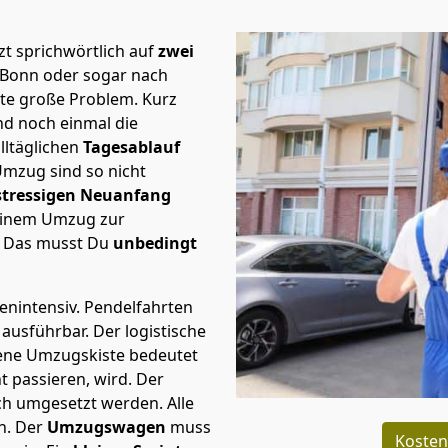
t sprichwörtlich auf
zwei
 Bonn oder sogar nach
ste große Problem.
Kurz
d noch einmal die
lltäglichen
Tagesablauf
Umzug sind so nicht
stressigen Neuanfang
 einem Umzug zur
. Das musst Du
unbedingt
tenintensiv. Pendelfahrten
 ausführbar.
Der logistische
sene Umzugskiste bedeutet
ht passieren, wird.
Der
ch umgesetzt werden. Alle
n. Der
Umzugswagen
muss
Kosten