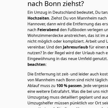
nach
Bonn
ziehst?
Ein Umzug in Deutschland bedeutet, Du tanz
Hochzeiten
. Ziehst Du von Mannheim nach
Hannover, dann wird die Entfernung das er
nach
Feierabend
den Fußboden verlegen un
Wohnzimmerdecke anstreichen, das ist im a
nicht möglich oder kompliziert.
Arbeit und 
vereinbar. Und den
Jahresurlaub
für einen
nutzen? In der Regel wird der Urlaub nach
Eingewöhnung in das neue Umfeld genutzt
beachten
:
Die Entfernung ist zeit- und leider auch kos
von Mannheim nach Bonn sind nicht täglich
Ablauf muss zu
100 % passen
. Jede verges
eine weitere Extrafahrt. Was die bei uns nic
Umzugstag muss detailliert geplant und au
Umzugshelfer müssen pünktlich vor Ort sei