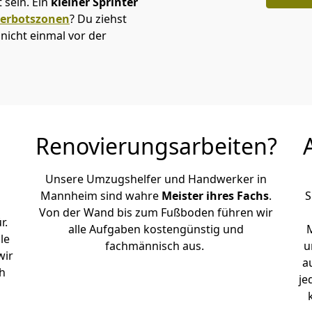
sein. Ein
kleiner Sprinter
verbotszonen
? Du ziehst
icht einmal vor der
Renovierungsarbeiten?
Unsere Umzugshelfer und Handwerker in
Mannheim sind wahre
Meister ihres Fachs
.
S
Von der Wand bis zum Fußboden führen wir
r.
alle Aufgaben kostengünstig und
le
fachmännisch aus.
u
wir
a
h
je