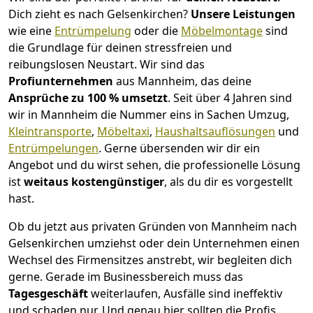
Dich zieht es nach Gelsenkirchen?
Unsere Leistungen
wie eine
Entrümpelung
oder die
Möbelmontage
sind
die Grundlage für deinen stressfreien und
reibungslosen Neustart.
Wir sind das
Profiunternehmen
aus Mannheim, das deine
Ansprüche zu 100 % umsetzt
. Seit über 4 Jahren sind
wir in Mannheim die Nummer eins in Sachen Umzug,
Kleintransporte
,
Möbeltaxi
,
Haushaltsauflösungen
und
Entrümpelungen
.
Gerne übersenden wir dir ein
Angebot und du wirst sehen, die professionelle Lösung
ist
weitaus kostengünstiger
, als du dir es vorgestellt
hast.
Ob du jetzt aus privaten Gründen von Mannheim nach
Gelsenkirchen umziehst oder dein Unternehmen einen
Wechsel des Firmensitzes anstrebt, wir begleiten dich
gerne. Gerade im Businessbereich muss das
Tagesgeschäft
weiterlaufen, Ausfälle sind ineffektiv
und schaden nur. Und genau hier sollten die Profis