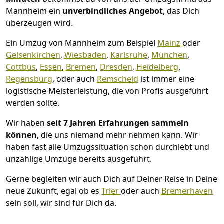
Mannheim ein
unverbindliches Angebot
, das Dich
überzeugen wird.
Ein Umzug von Mannheim zum Beispiel
Mainz
oder
Gelsenkirchen
,
Wiesbaden
,
Karlsruhe
,
München
,
Cottbus
,
Essen
,
Bremen
,
Dresden
,
Heidelberg
,
Regensburg
, oder auch
Remscheid
ist immer eine
logistische Meisterleistung, die von Profis ausgeführt
werden sollte.
Wir haben
seit
7 Jahren Erfahrungen sammeln
können
, die uns niemand mehr nehmen kann. Wir
haben fast alle Umzugssituation schon durchlebt und
unzählige Umzüge bereits ausgeführt.
Gerne begleiten wir auch Dich auf Deiner Reise in Deine
neue Zukunft, egal ob es
Trier
oder auch
Bremer­haven
sein soll, wir sind für Dich da.