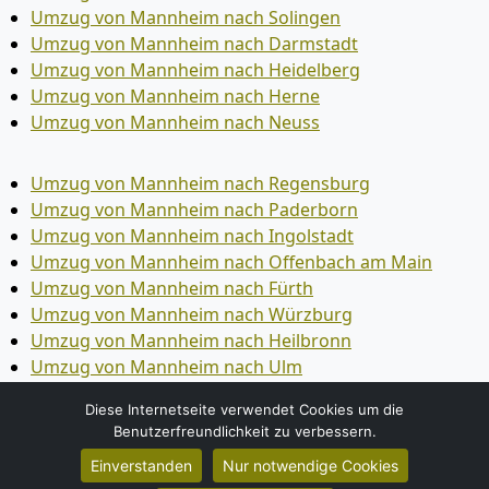
Umzug von Mannheim nach Solingen
Umzug von Mannheim nach Darmstadt
Umzug von Mannheim nach Heidelberg
Umzug von Mannheim nach Herne
Umzug von Mannheim nach Neuss
Umzug von Mannheim nach Regensburg
Umzug von Mannheim nach Paderborn
Umzug von Mannheim nach Ingolstadt
Umzug von Mannheim nach Offenbach am Main
Umzug von Mannheim nach Fürth
Umzug von Mannheim nach Würzburg
Umzug von Mannheim nach Heilbronn
Umzug von Mannheim nach Ulm
Umzug von Mannheim nach Pforzheim
Diese Internetseite verwendet Cookies um die
Umzug von Mannheim nach Wolfsburg
Benutzerfreundlichkeit zu verbessern.
Umzug von Mannheim nach Bottrop
Einverstanden
Nur notwendige Cookies
Umzug von Mannheim nach Göttingen