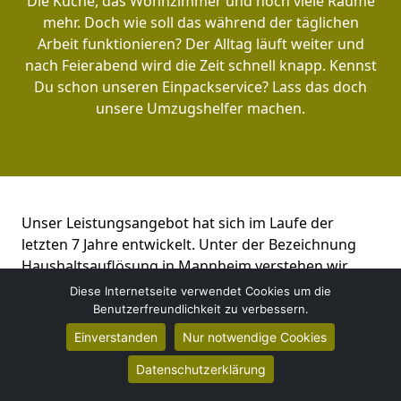
Die Küche, das Wohnzimmer und noch viele Räume
mehr. Doch wie soll das während der täglichen
Arbeit funktionieren? Der Alltag läuft weiter und
nach Feierabend wird die Zeit schnell knapp. Kennst
Du schon unseren Einpackservice? Lass das doch
unsere Umzugshelfer machen.
Unser Leistungsangebot hat sich im Laufe der
letzten 7 Jahre entwickelt. Unter der Bezeichnung
Haushaltsauflösung in Mannheim verstehen wir
mehr, als nur Kisten schleppen. Kennst Du schon
Diese Internetseite verwendet Cookies um die
unseren
Full-Service?
Hier übernehmen wir im
Benutzerfreundlichkeit zu verbessern.
Vorfeld die komplette Abwicklung für Dich.
Einverstanden
Nur notwendige Cookies
Datenschutzerklärung
Kostenloses Angebot erhalten