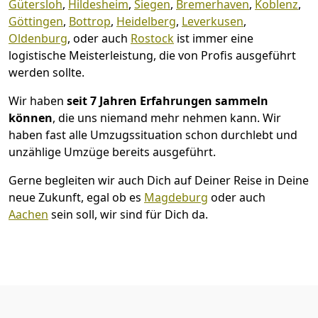
Gütersloh
,
Hildesheim
,
Siegen
,
Bremer­haven
,
Koblenz
,
Göttingen
,
Bottrop
,
Heidelberg
,
Leverkusen
,
Oldenburg
, oder auch
Rostock
ist immer eine
logistische Meisterleistung, die von Profis ausgeführt
werden sollte.
Wir haben
seit
7 Jahren Erfahrungen sammeln
können
, die uns niemand mehr nehmen kann. Wir
haben fast alle Umzugssituation schon durchlebt und
unzählige Umzüge bereits ausgeführt.
Gerne begleiten wir auch Dich auf Deiner Reise in Deine
neue Zukunft, egal ob es
Magdeburg
oder auch
Aachen
sein soll, wir sind für Dich da.